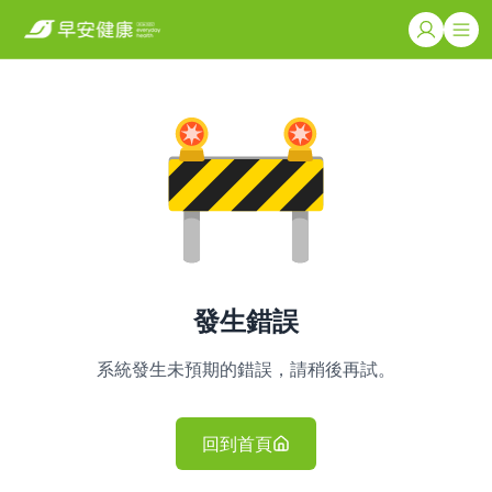
發生錯誤
系統發生未預期的錯誤，請稍後再試。
回到首頁