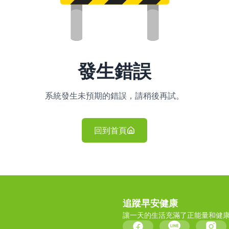
發生錯誤
系統發生未預期的錯誤，請稍後再試。
回到首頁
追蹤早安健康
讓一天的生活充滿了正能量和健