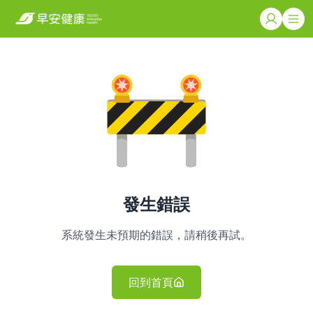
發生錯誤
系統發生未預期的錯誤，請稍後再試。
回到首頁