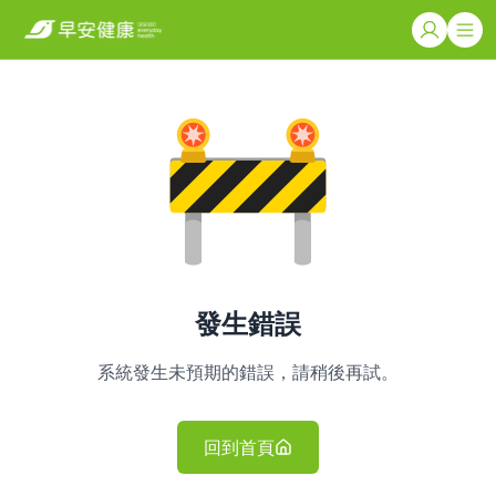
發生錯誤
系統發生未預期的錯誤，請稍後再試。
回到首頁