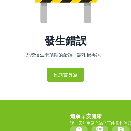
發生錯誤
系統發生未預期的錯誤，請稍後再試。
回到首頁
追蹤早安健康
讓一天的生活充滿了正能量和健