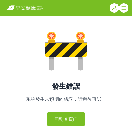
發生錯誤
系統發生未預期的錯誤，請稍後再試。
回到首頁