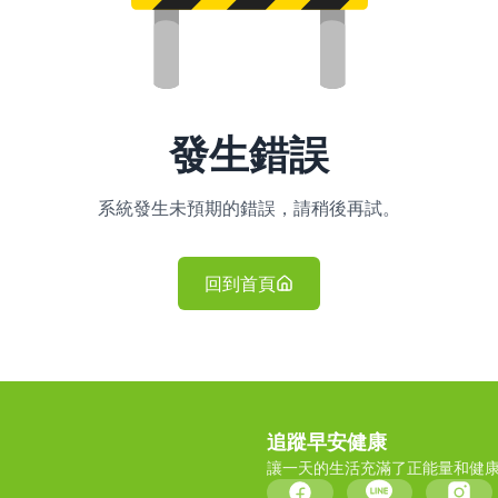
發生錯誤
系統發生未預期的錯誤，請稍後再試。
回到首頁
追蹤早安健康
讓一天的生活充滿了正能量和健