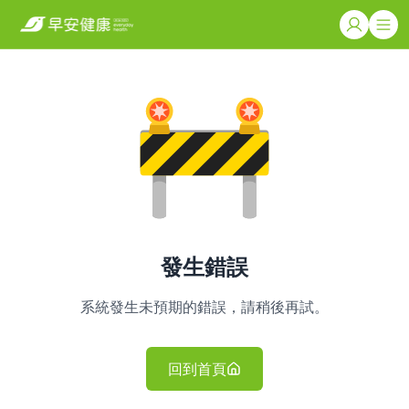
發生錯誤
系統發生未預期的錯誤，請稍後再試。
回到首頁