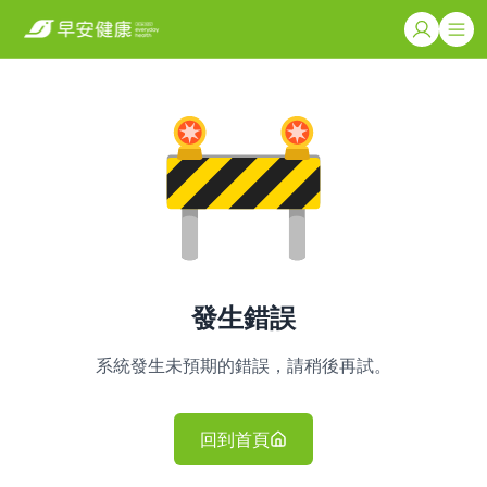
發生錯誤
系統發生未預期的錯誤，請稍後再試。
回到首頁