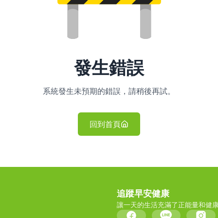
發生錯誤
系統發生未預期的錯誤，請稍後再試。
回到首頁
追蹤早安健康
讓一天的生活充滿了正能量和健