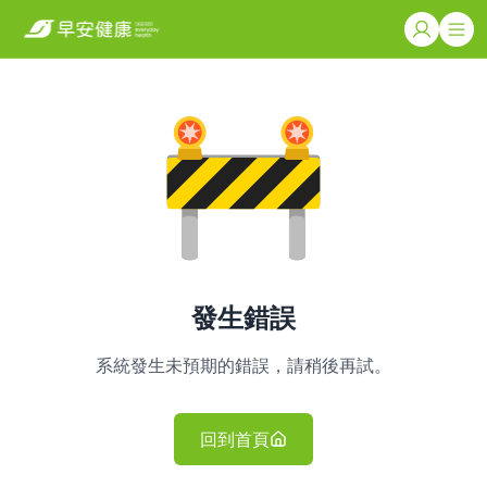
發生錯誤
系統發生未預期的錯誤，請稍後再試。
回到首頁