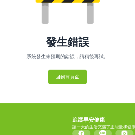
發生錯誤
系統發生未預期的錯誤，請稍後再試。
回到首頁
追蹤早安健康
讓一天的生活充滿了正能量和健