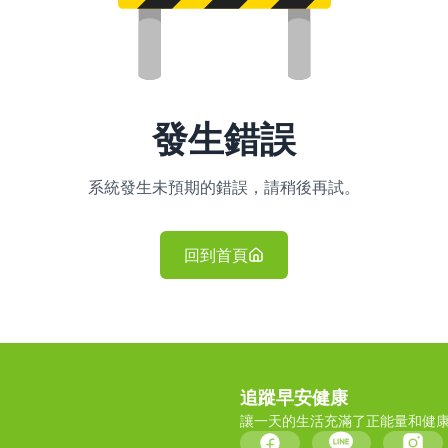
發生錯誤
系統發生未預期的錯誤，請稍後再試。
回到首頁
追蹤早安健康
讓一天的生活充滿了正能量和健