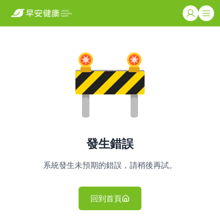
發生錯誤
系統發生未預期的錯誤，請稍後再試。
回到首頁