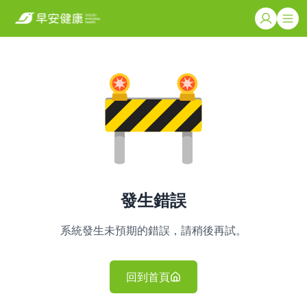
發生錯誤
系統發生未預期的錯誤，請稍後再試。
回到首頁