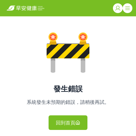
發生錯誤
系統發生未預期的錯誤，請稍後再試。
回到首頁