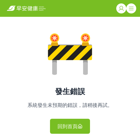
發生錯誤
系統發生未預期的錯誤，請稍後再試。
回到首頁