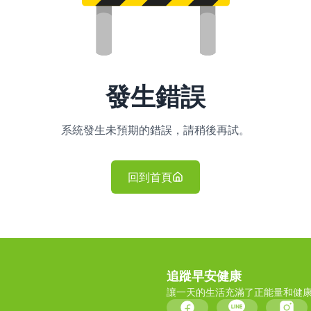
發生錯誤
系統發生未預期的錯誤，請稍後再試。
回到首頁
追蹤早安健康
讓一天的生活充滿了正能量和健