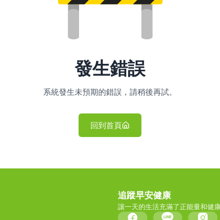
發生錯誤
系統發生未預期的錯誤，請稍後再試。
回到首頁
追蹤早安健康
讓一天的生活充滿了正能量和健