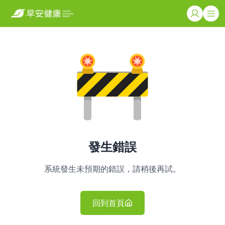
發生錯誤
系統發生未預期的錯誤，請稍後再試。
回到首頁