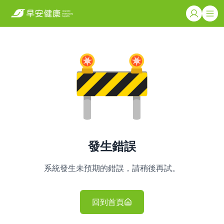
發生錯誤
系統發生未預期的錯誤，請稍後再試。
回到首頁