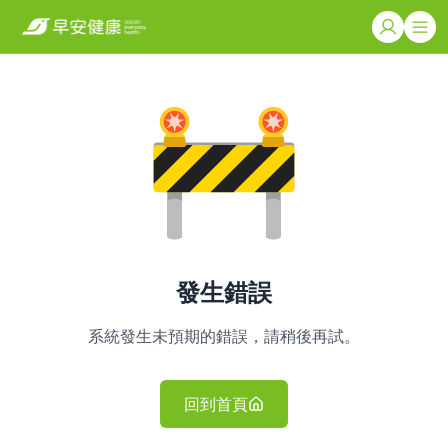
發生錯誤
系統發生未預期的錯誤，請稍後再試。
回到首頁