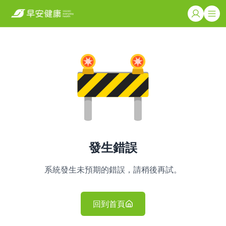
發生錯誤
系統發生未預期的錯誤，請稍後再試。
回到首頁