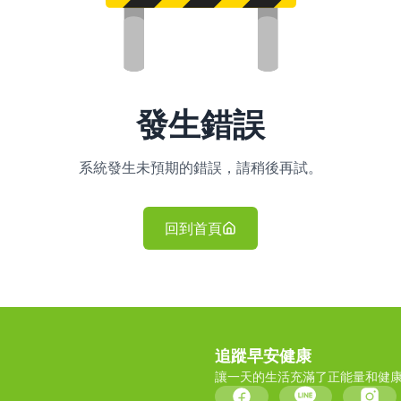
發生錯誤
系統發生未預期的錯誤，請稍後再試。
回到首頁
追蹤早安健康
讓一天的生活充滿了正能量和健