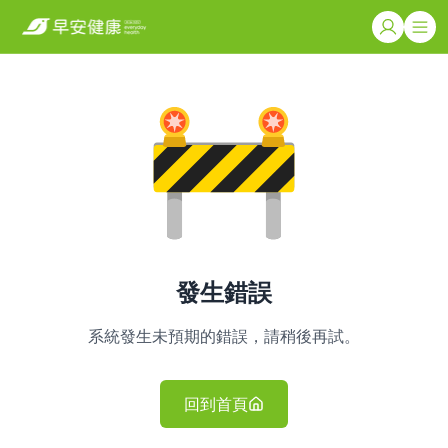
發生錯誤
系統發生未預期的錯誤，請稍後再試。
回到首頁