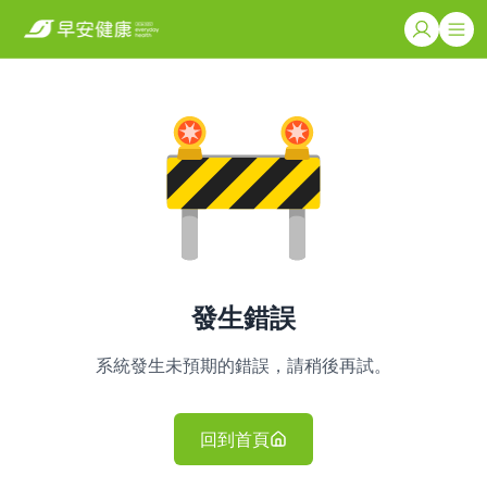
發生錯誤
系統發生未預期的錯誤，請稍後再試。
回到首頁