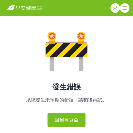
發生錯誤
系統發生未預期的錯誤，請稍後再試。
回到首頁