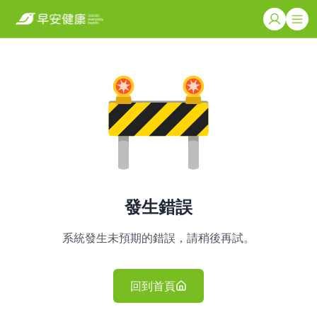
發生錯誤
系統發生未預期的錯誤，請稍後再試。
回到首頁