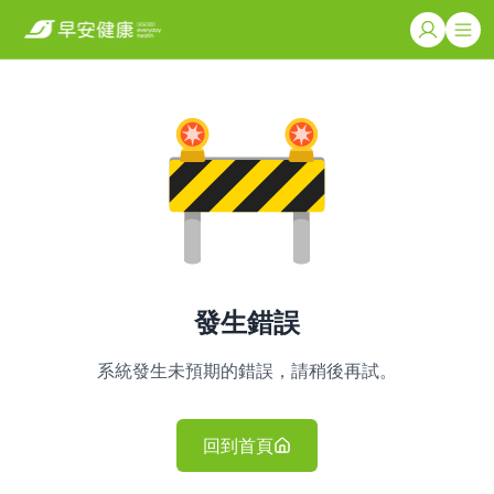
發生錯誤
系統發生未預期的錯誤，請稍後再試。
回到首頁