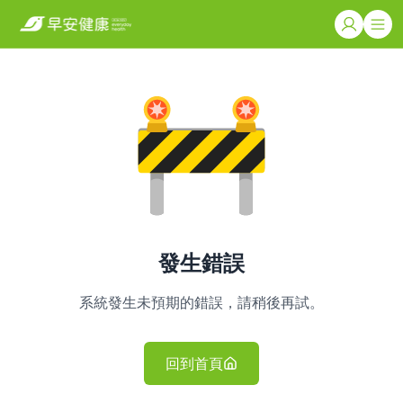
發生錯誤
系統發生未預期的錯誤，請稍後再試。
回到首頁