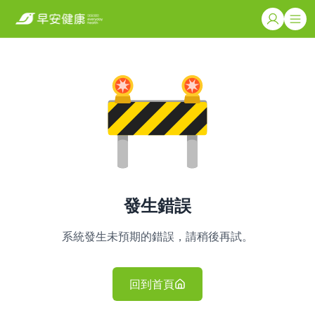
發生錯誤
系統發生未預期的錯誤，請稍後再試。
回到首頁