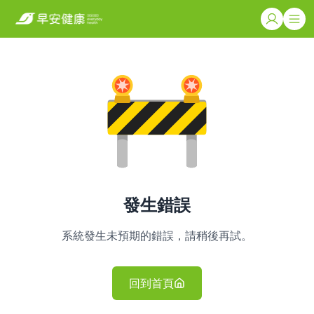
發生錯誤
系統發生未預期的錯誤，請稍後再試。
回到首頁