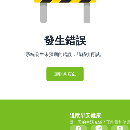
發生錯誤
系統發生未預期的錯誤，請稍後再試。
回到首頁
追蹤早安健康
讓一天的生活充滿了正能量和健