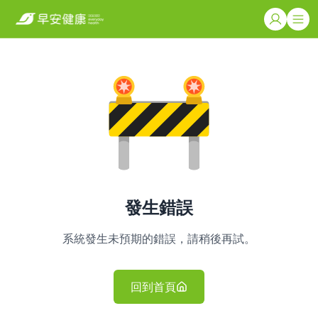
發生錯誤
系統發生未預期的錯誤，請稍後再試。
回到首頁