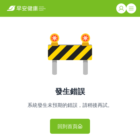
發生錯誤
系統發生未預期的錯誤，請稍後再試。
回到首頁