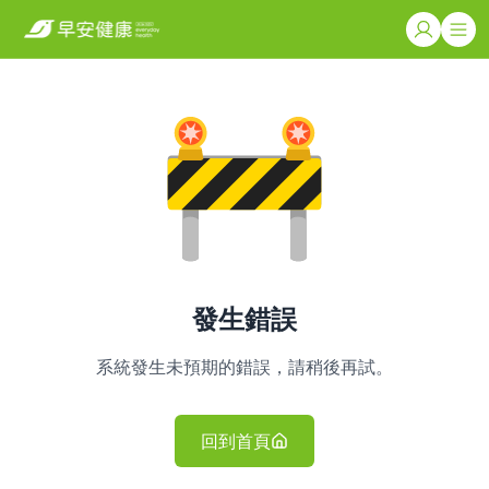
發生錯誤
系統發生未預期的錯誤，請稍後再試。
回到首頁