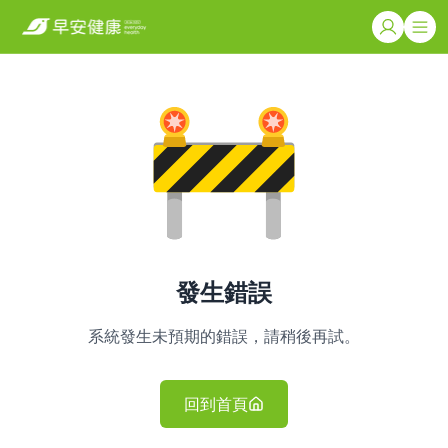
發生錯誤
系統發生未預期的錯誤，請稍後再試。
回到首頁