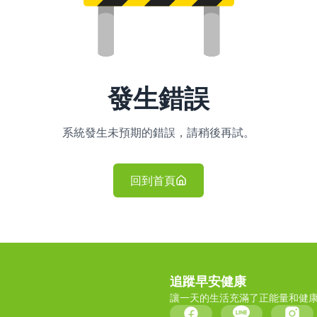
發生錯誤
系統發生未預期的錯誤，請稍後再試。
回到首頁
追蹤早安健康
讓一天的生活充滿了正能量和健