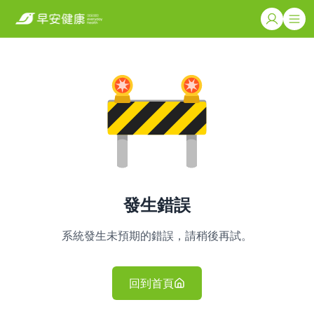
發生錯誤
系統發生未預期的錯誤，請稍後再試。
回到首頁