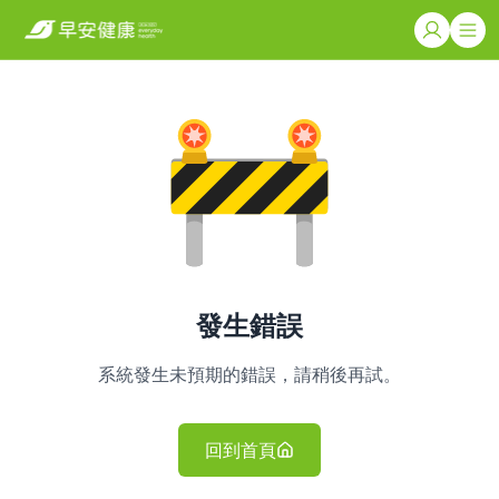
發生錯誤
系統發生未預期的錯誤，請稍後再試。
回到首頁