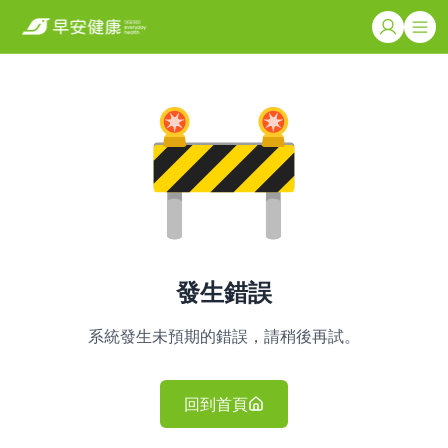
發生錯誤
系統發生未預期的錯誤，請稍後再試。
回到首頁