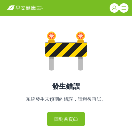
發生錯誤
系統發生未預期的錯誤，請稍後再試。
回到首頁