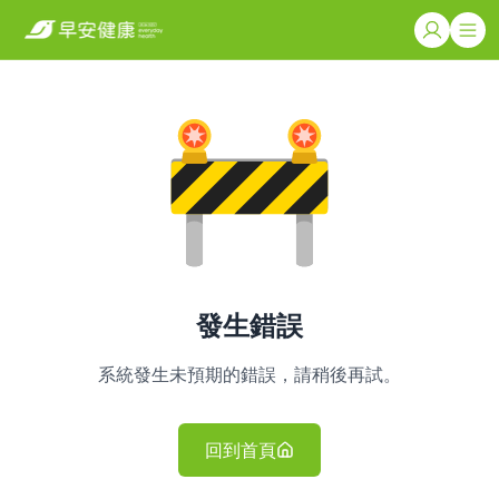
發生錯誤
系統發生未預期的錯誤，請稍後再試。
回到首頁