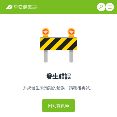
發生錯誤
系統發生未預期的錯誤，請稍後再試。
回到首頁