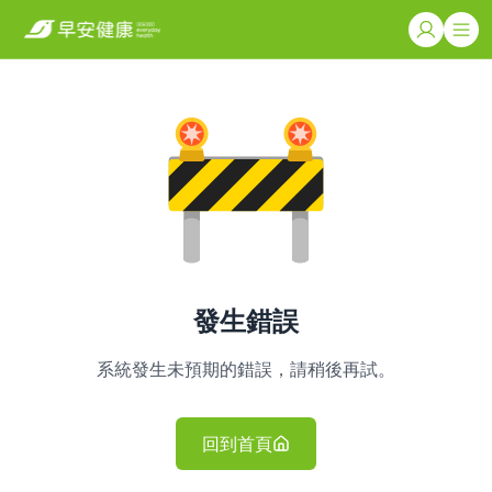
發生錯誤
系統發生未預期的錯誤，請稍後再試。
回到首頁