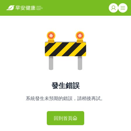
發生錯誤
系統發生未預期的錯誤，請稍後再試。
回到首頁