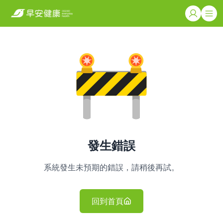
發生錯誤
系統發生未預期的錯誤，請稍後再試。
回到首頁