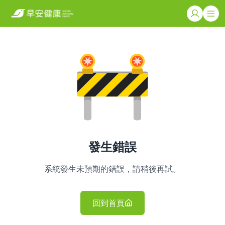
發生錯誤
系統發生未預期的錯誤，請稍後再試。
回到首頁