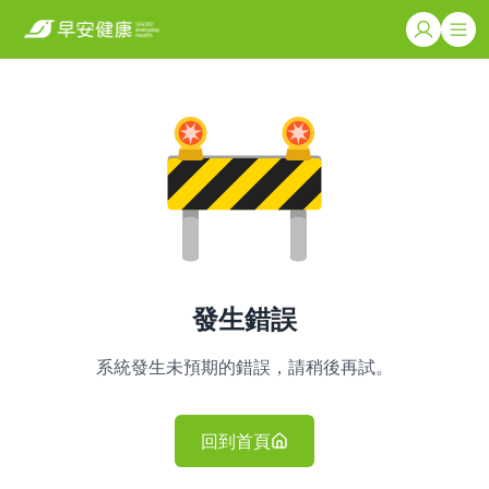
發生錯誤
系統發生未預期的錯誤，請稍後再試。
回到首頁