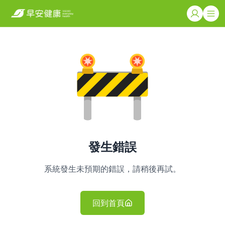
發生錯誤
系統發生未預期的錯誤，請稍後再試。
回到首頁